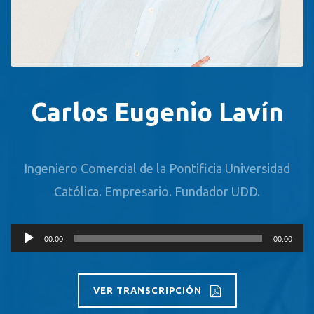
Carlos Eugenio Lavín
Ingeniero Comercial de la Pontificia Universidad
Católica. Empresario. Fundador UDD.
Reproductor
00:00
00:00
de
audio
VER TRANSCRIPCIÓN